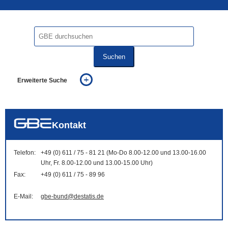
Suchen
Erweiterte Suche
... alle Worte
... eines der Worte
... genau diesen Ausdruck
auch in allen Texten suchen (Volltextsuche)
Kontakt
auch Synonyme einbeziehen
auch ähnlich geschriebenes einbeziehen
Telefon:
+49 (0) 611 / 75 - 81 21 (Mo-Do 8.00-12.00 und 13.00-16.00
Uhr, Fr. 8.00-12.00 und 13.00-15.00 Uhr)
Fax:
+49 (0) 611 / 75 - 89 96
E-Mail:
gbe-bund@destatis.de