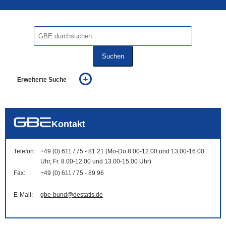
Suchen
Erweiterte Suche
... alle Worte
... eines der Worte
... genau diesen Ausdruck
auch in allen Texten suchen (Volltextsuche)
Kontakt
auch Synonyme einbeziehen
auch ähnlich geschriebenes einbeziehen
Telefon:
+49 (0) 611 / 75 - 81 21 (Mo-Do 8.00-12.00 und 13.00-16.00
Uhr, Fr. 8.00-12.00 und 13.00-15.00 Uhr)
Fax:
+49 (0) 611 / 75 - 89 96
E-Mail:
gbe-bund@destatis.de