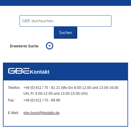
Suchen
Erweiterte Suche
... alle Worte
... eines der Worte
... genau diesen Ausdruck
auch in allen Texten suchen (Volltextsuche)
Kontakt
auch Synonyme einbeziehen
auch ähnlich geschriebenes einbeziehen
Telefon:
+49 (0) 611 / 75 - 81 21 (Mo-Do 8.00-12.00 und 13.00-16.00
Uhr, Fr. 8.00-12.00 und 13.00-15.00 Uhr)
Fax:
+49 (0) 611 / 75 - 89 96
E-Mail:
gbe-bund@destatis.de