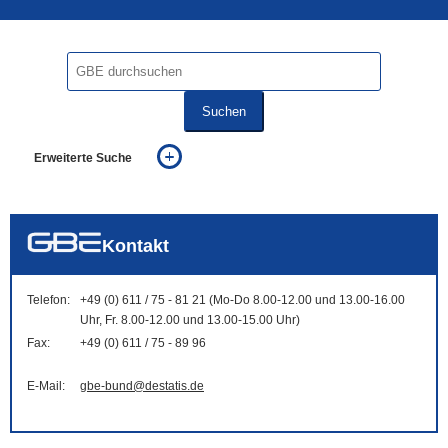
Suchen
Erweiterte Suche
... alle Worte
... eines der Worte
... genau diesen Ausdruck
auch in allen Texten suchen (Volltextsuche)
Kontakt
auch Synonyme einbeziehen
auch ähnlich geschriebenes einbeziehen
Telefon:
+49 (0) 611 / 75 - 81 21 (Mo-Do 8.00-12.00 und 13.00-16.00
Uhr, Fr. 8.00-12.00 und 13.00-15.00 Uhr)
Fax:
+49 (0) 611 / 75 - 89 96
E-Mail:
gbe-bund@destatis.de