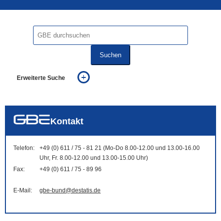
Suchen
Erweiterte Suche
... alle Worte
... eines der Worte
... genau diesen Ausdruck
auch in allen Texten suchen (Volltextsuche)
Kontakt
auch Synonyme einbeziehen
auch ähnlich geschriebenes einbeziehen
Telefon:
+49 (0) 611 / 75 - 81 21 (Mo-Do 8.00-12.00 und 13.00-16.00
Uhr, Fr. 8.00-12.00 und 13.00-15.00 Uhr)
Fax:
+49 (0) 611 / 75 - 89 96
E-Mail:
gbe-bund@destatis.de