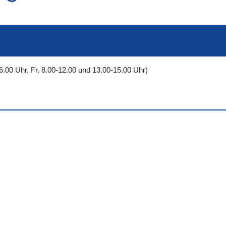
auch in allen Texten suchen (Volltextsuche)
e
auch Synonyme einbeziehen
 Ausdruck
auch ähnlich geschriebenes einbeziehen
6.00 Uhr, Fr. 8.00-12.00 und 13.00-15.00 Uhr)