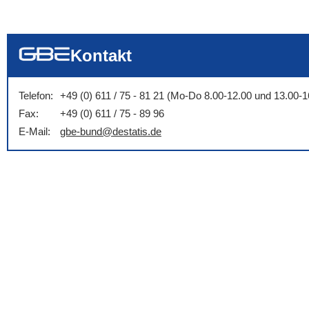
... alle Worte
... eines der Wort
... genau diesen
Kontakt
Telefon:
+49 (0) 611 / 75 - 81 21 (Mo-Do 8.00-12.00 und 13.00-1
Fax:
+49 (0) 611 / 75 - 89 96
E-Mail:
gbe-bund@destatis.de