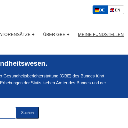
S
D
E
DE
EN
p
E
N
r
U
G
a
T
L
c
KATORENSÄTZE
+
ÜBER GBE
+
MEINE FUNDSTELLEN
S
I
h
C
S
a
H
C
u
H
s
ndheitswesen.
w
a
 der Gesundheitsberichterstattung (GBE) des Bundes führt
h
l
 Erhebungen der Statistischen Ämter des Bundes und der
Suchen