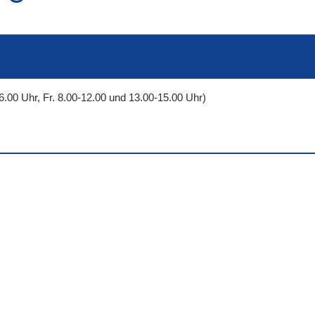
auch in allen Texten suchen (Volltextsuche)
e
auch Synonyme einbeziehen
 Ausdruck
auch ähnlich geschriebenes einbeziehen
6.00 Uhr, Fr. 8.00-12.00 und 13.00-15.00 Uhr)