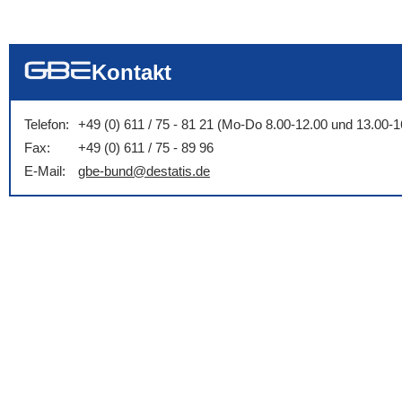
... alle Worte
... eines der Wort
... genau diesen
Kontakt
Telefon:
+49 (0) 611 / 75 - 81 21 (Mo-Do 8.00-12.00 und 13.00-1
Fax:
+49 (0) 611 / 75 - 89 96
E-Mail:
gbe-bund@destatis.de