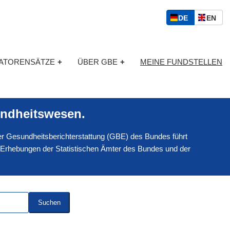
S
D
E
DE
EN
p
E
N
r
U
G
a
T
L
c
KATORENSÄTZE
+
ÜBER GBE
+
MEINE FUNDSTELLEN
S
I
h
C
S
a
H
C
u
H
s
ndheitswesen.
w
a
 der Gesundheitsberichterstattung (GBE) des Bundes führt
h
l
 Erhebungen der Statistischen Ämter des Bundes und der
Suchen