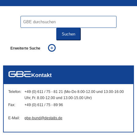
Suchen
Erweiterte Suche
... alle Worte
... eines der Worte
... genau diesen Ausdruck
auch in allen Texten suchen (Volltextsuche)
Kontakt
auch Synonyme einbeziehen
auch ähnlich geschriebenes einbeziehen
Telefon:
+49 (0) 611 / 75 - 81 21 (Mo-Do 8.00-12.00 und 13.00-16.00
Uhr, Fr. 8.00-12.00 und 13.00-15.00 Uhr)
Fax:
+49 (0) 611 / 75 - 89 96
E-Mail:
gbe-bund@destatis.de