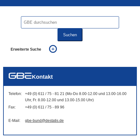
Suchen
Erweiterte Suche
... alle Worte
... eines der Worte
... genau diesen Ausdruck
auch in allen Texten suchen (Volltextsuche)
Kontakt
auch Synonyme einbeziehen
auch ähnlich geschriebenes einbeziehen
Telefon:
+49 (0) 611 / 75 - 81 21 (Mo-Do 8.00-12.00 und 13.00-16.00
Uhr, Fr. 8.00-12.00 und 13.00-15.00 Uhr)
Fax:
+49 (0) 611 / 75 - 89 96
E-Mail:
gbe-bund@destatis.de