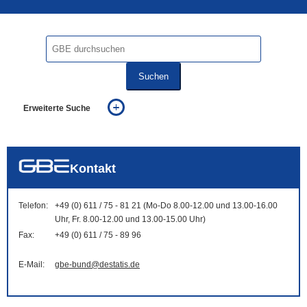
Suchen
Erweiterte Suche
... alle Worte
... eines der Worte
... genau diesen Ausdruck
auch in allen Texten suchen (Volltextsuche)
Kontakt
auch Synonyme einbeziehen
auch ähnlich geschriebenes einbeziehen
Telefon:
+49 (0) 611 / 75 - 81 21 (Mo-Do 8.00-12.00 und 13.00-16.00
Uhr, Fr. 8.00-12.00 und 13.00-15.00 Uhr)
Fax:
+49 (0) 611 / 75 - 89 96
E-Mail:
gbe-bund@destatis.de