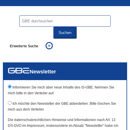
Suchen
Erweiterte Suche
... alle Worte
... eines der Worte
... genau diesen Ausdruck
auch in allen Texten suchen (Volltextsuche)
Newsletter
auch Synonyme einbeziehen
auch ähnlich geschriebenes einbeziehen
Informieren Sie mich über neue Inhalte des IS-GBE. Nehmen Sie
mich bitte in den Verteiler auf.
Ich möchte den Newsletter der GBE abbestellen. Bitte löschen Sie
mich aus dem Verteiler.
Die datenschutzrechtlichen Hinweise und Informationen nach Art. 13
DS-GVO im Impressum, insbesondere im Absatz "Newsletter" habe ich