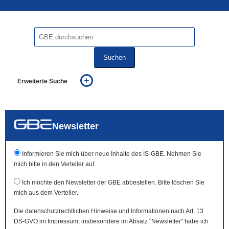
Suchen
Erweiterte Suche
... alle Worte
... eines der Worte
... genau diesen Ausdruck
auch in allen Texten suchen (Volltextsuche)
Newsletter
auch Synonyme einbeziehen
auch ähnlich geschriebenes einbeziehen
Informieren Sie mich über neue Inhalte des IS-GBE. Nehmen Sie
mich bitte in den Verteiler auf.
Ich möchte den Newsletter der GBE abbestellen. Bitte löschen Sie
mich aus dem Verteiler.
Die datenschutzrechtlichen Hinweise und Informationen nach Art. 13
DS-GVO im Impressum, insbesondere im Absatz "Newsletter" habe ich