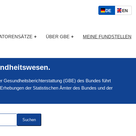
S
D
E
DE
EN
p
E
N
r
U
G
a
T
L
c
KATORENSÄTZE
+
ÜBER GBE
+
MEINE FUNDSTELLEN
S
I
h
C
S
a
H
C
u
H
s
ndheitswesen.
w
a
 der Gesundheitsberichterstattung (GBE) des Bundes führt
h
l
 Erhebungen der Statistischen Ämter des Bundes und der
Suchen