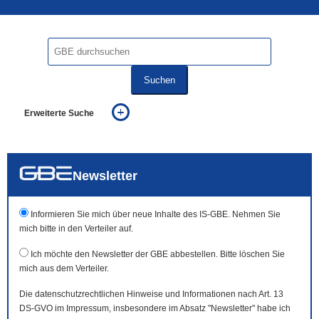
Suchen
Erweiterte Suche
... alle Worte
... eines der Worte
... genau diesen Ausdruck
auch in allen Texten suchen (Volltextsuche)
Newsletter
auch Synonyme einbeziehen
auch ähnlich geschriebenes einbeziehen
Informieren Sie mich über neue Inhalte des IS-GBE. Nehmen Sie
mich bitte in den Verteiler auf.
Ich möchte den Newsletter der GBE abbestellen. Bitte löschen Sie
mich aus dem Verteiler.
Die datenschutzrechtlichen Hinweise und Informationen nach Art. 13
DS-GVO im Impressum, insbesondere im Absatz "Newsletter" habe ich