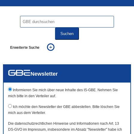
Suchen
Erweiterte Suche
... alle Worte
... eines der Worte
... genau diesen Ausdruck
auch in allen Texten suchen (Volltextsuche)
Newsletter
auch Synonyme einbeziehen
auch ähnlich geschriebenes einbeziehen
Informieren Sie mich über neue Inhalte des IS-GBE. Nehmen Sie
mich bitte in den Verteiler auf.
Ich möchte den Newsletter der GBE abbestellen. Bitte löschen Sie
mich aus dem Verteiler.
Die datenschutzrechtlichen Hinweise und Informationen nach Art. 13
DS-GVO im Impressum, insbesondere im Absatz "Newsletter" habe ich