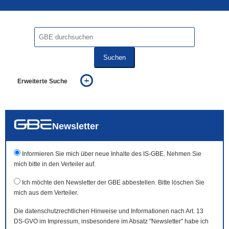
Suchen
Erweiterte Suche
... alle Worte
... eines der Worte
... genau diesen Ausdruck
auch in allen Texten suchen (Volltextsuche)
Newsletter
auch Synonyme einbeziehen
auch ähnlich geschriebenes einbeziehen
Informieren Sie mich über neue Inhalte des IS-GBE. Nehmen Sie
mich bitte in den Verteiler auf.
Ich möchte den Newsletter der GBE abbestellen. Bitte löschen Sie
mich aus dem Verteiler.
Die datenschutzrechtlichen Hinweise und Informationen nach Art. 13
DS-GVO im Impressum, insbesondere im Absatz "Newsletter" habe ich