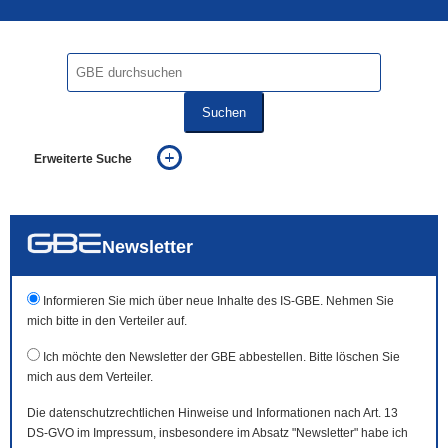
Suchen
Erweiterte Suche
... alle Worte
... eines der Worte
... genau diesen Ausdruck
auch in allen Texten suchen (Volltextsuche)
Newsletter
auch Synonyme einbeziehen
auch ähnlich geschriebenes einbeziehen
Informieren Sie mich über neue Inhalte des IS-GBE. Nehmen Sie
mich bitte in den Verteiler auf.
Ich möchte den Newsletter der GBE abbestellen. Bitte löschen Sie
mich aus dem Verteiler.
Die datenschutzrechtlichen Hinweise und Informationen nach Art. 13
DS-GVO im Impressum, insbesondere im Absatz "Newsletter" habe ich