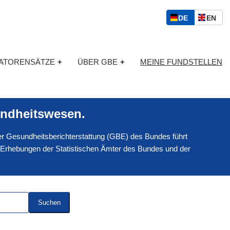
S
D
E
DE
EN
p
E
N
r
U
G
a
T
L
c
KATORENSÄTZE
+
ÜBER GBE
+
MEINE FUNDSTELLEN
S
I
h
C
S
a
H
C
u
H
s
ndheitswesen.
w
a
 der Gesundheitsberichterstattung (GBE) des Bundes führt
h
l
 Erhebungen der Statistischen Ämter des Bundes und der
Suchen