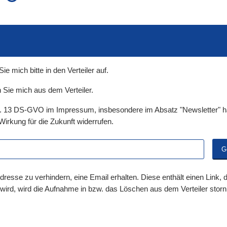
auch in allen Texten suchen (Volltextsuche)
e
auch Synonyme einbeziehen
 Ausdruck
auch ähnlich geschriebenes einbeziehen
 mich bitte in den Verteiler auf.
 Sie mich aus dem Verteiler.
t. 13 DS-GVO im Impressum, insbesondere im Absatz "Newsletter" ha
Wirkung für die Zukunft widerrufen.
dresse zu verhindern, eine Email erhalten. Diese enthält einen Link,
 wird, wird die Aufnahme in bzw. das Löschen aus dem Verteiler storni