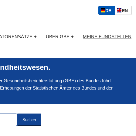
S
D
E
DE
EN
p
E
N
r
U
G
a
T
L
c
KATORENSÄTZE
+
ÜBER GBE
+
MEINE FUNDSTELLEN
S
I
h
C
S
a
H
C
u
H
s
ndheitswesen.
w
a
 der Gesundheitsberichterstattung (GBE) des Bundes führt
h
l
 Erhebungen der Statistischen Ämter des Bundes und der
Suchen