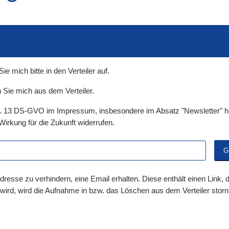
auch in allen Texten suchen (Volltextsuche)
e
auch Synonyme einbeziehen
 Ausdruck
auch ähnlich geschriebenes einbeziehen
 mich bitte in den Verteiler auf.
 Sie mich aus dem Verteiler.
t. 13 DS-GVO im Impressum, insbesondere im Absatz "Newsletter" ha
Wirkung für die Zukunft widerrufen.
dresse zu verhindern, eine Email erhalten. Diese enthält einen Link,
 wird, wird die Aufnahme in bzw. das Löschen aus dem Verteiler storni