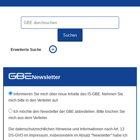
Suchen
Erweiterte Suche
... alle Worte
... eines der Worte
... genau diesen Ausdruck
auch in allen Texten suchen (Volltextsuche)
Newsletter
auch Synonyme einbeziehen
auch ähnlich geschriebenes einbeziehen
Informieren Sie mich über neue Inhalte des IS-GBE. Nehmen Sie
mich bitte in den Verteiler auf.
Ich möchte den Newsletter der GBE abbestellen. Bitte löschen Sie
mich aus dem Verteiler.
Die datenschutzrechtlichen Hinweise und Informationen nach Art. 13
DS-GVO im Impressum, insbesondere im Absatz "Newsletter" habe ich