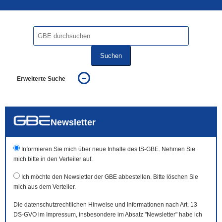
Suchen
Erweiterte Suche
... alle Worte
... eines der Worte
... genau diesen Ausdruck
auch in allen Texten suchen (Volltextsuche)
Newsletter
auch Synonyme einbeziehen
auch ähnlich geschriebenes einbeziehen
Informieren Sie mich über neue Inhalte des IS-GBE. Nehmen Sie
mich bitte in den Verteiler auf.
Ich möchte den Newsletter der GBE abbestellen. Bitte löschen Sie
mich aus dem Verteiler.
Die datenschutzrechtlichen Hinweise und Informationen nach Art. 13
DS-GVO im Impressum, insbesondere im Absatz "Newsletter" habe ich