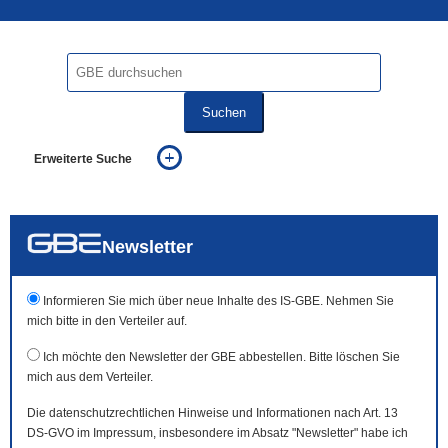
Suchen
Erweiterte Suche
... alle Worte
... eines der Worte
... genau diesen Ausdruck
auch in allen Texten suchen (Volltextsuche)
Newsletter
auch Synonyme einbeziehen
auch ähnlich geschriebenes einbeziehen
Informieren Sie mich über neue Inhalte des IS-GBE. Nehmen Sie
mich bitte in den Verteiler auf.
Ich möchte den Newsletter der GBE abbestellen. Bitte löschen Sie
mich aus dem Verteiler.
Die datenschutzrechtlichen Hinweise und Informationen nach Art. 13
DS-GVO im Impressum, insbesondere im Absatz "Newsletter" habe ich