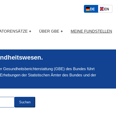
S
D
E
DE
EN
p
E
N
r
U
G
a
T
L
c
KATORENSÄTZE
+
ÜBER GBE
+
MEINE FUNDSTELLEN
S
I
h
C
S
a
H
C
u
H
s
ndheitswesen.
w
a
 der Gesundheitsberichterstattung (GBE) des Bundes führt
h
l
 Erhebungen der Statistischen Ämter des Bundes und der
Suchen