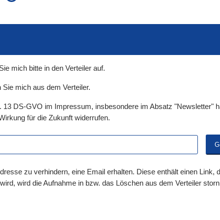
auch in allen Texten suchen (Volltextsuche)
e
auch Synonyme einbeziehen
 Ausdruck
auch ähnlich geschriebenes einbeziehen
 mich bitte in den Verteiler auf.
 Sie mich aus dem Verteiler.
t. 13 DS-GVO im Impressum, insbesondere im Absatz "Newsletter" ha
Wirkung für die Zukunft widerrufen.
dresse zu verhindern, eine Email erhalten. Diese enthält einen Link,
 wird, wird die Aufnahme in bzw. das Löschen aus dem Verteiler storni