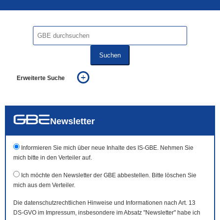
Suchen
Erweiterte Suche
... alle Worte
... eines der Worte
... genau diesen Ausdruck
auch in allen Texten suchen (Volltextsuche)
Newsletter
auch Synonyme einbeziehen
auch ähnlich geschriebenes einbeziehen
Informieren Sie mich über neue Inhalte des IS-GBE. Nehmen Sie
mich bitte in den Verteiler auf.
Ich möchte den Newsletter der GBE abbestellen. Bitte löschen Sie
mich aus dem Verteiler.
Die datenschutzrechtlichen Hinweise und Informationen nach Art. 13
DS-GVO im Impressum, insbesondere im Absatz "Newsletter" habe ich