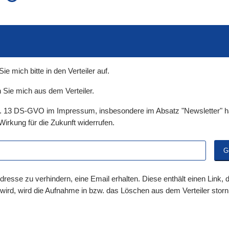
auch in allen Texten suchen (Volltextsuche)
e
auch Synonyme einbeziehen
 Ausdruck
auch ähnlich geschriebenes einbeziehen
 mich bitte in den Verteiler auf.
 Sie mich aus dem Verteiler.
t. 13 DS-GVO im Impressum, insbesondere im Absatz "Newsletter" ha
Wirkung für die Zukunft widerrufen.
dresse zu verhindern, eine Email erhalten. Diese enthält einen Link,
 wird, wird die Aufnahme in bzw. das Löschen aus dem Verteiler storni