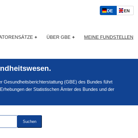
S
D
E
DE
EN
p
E
N
r
U
G
a
T
L
c
KATORENSÄTZE
+
ÜBER GBE
+
MEINE FUNDSTELLEN
S
I
h
C
S
a
H
C
u
H
s
ndheitswesen.
w
a
 der Gesundheitsberichterstattung (GBE) des Bundes führt
h
l
 Erhebungen der Statistischen Ämter des Bundes und der
Suchen