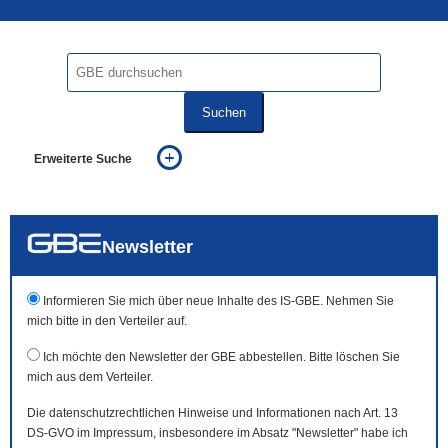
Suchen
Erweiterte Suche
... alle Worte
... eines der Worte
... genau diesen Ausdruck
auch in allen Texten suchen (Volltextsuche)
Newsletter
auch Synonyme einbeziehen
auch ähnlich geschriebenes einbeziehen
Informieren Sie mich über neue Inhalte des IS-GBE. Nehmen Sie
mich bitte in den Verteiler auf.
Ich möchte den Newsletter der GBE abbestellen. Bitte löschen Sie
mich aus dem Verteiler.
Die datenschutzrechtlichen Hinweise und Informationen nach Art. 13
DS-GVO im Impressum, insbesondere im Absatz "Newsletter" habe ich