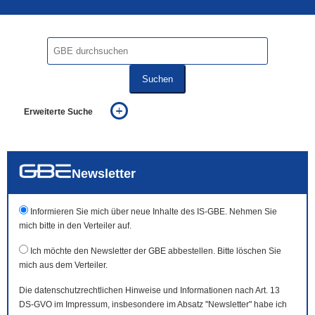
Suchen
Erweiterte Suche
... alle Worte
... eines der Worte
... genau diesen Ausdruck
auch in allen Texten suchen (Volltextsuche)
Newsletter
auch Synonyme einbeziehen
auch ähnlich geschriebenes einbeziehen
Informieren Sie mich über neue Inhalte des IS-GBE. Nehmen Sie
mich bitte in den Verteiler auf.
Ich möchte den Newsletter der GBE abbestellen. Bitte löschen Sie
mich aus dem Verteiler.
Die datenschutzrechtlichen Hinweise und Informationen nach Art. 13
DS-GVO im Impressum, insbesondere im Absatz "Newsletter" habe ich