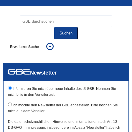
Suchen
Erweiterte Suche
... alle Worte
... eines der Worte
... genau diesen Ausdruck
auch in allen Texten suchen (Volltextsuche)
Newsletter
auch Synonyme einbeziehen
auch ähnlich geschriebenes einbeziehen
Informieren Sie mich über neue Inhalte des IS-GBE. Nehmen Sie
mich bitte in den Verteiler auf.
Ich möchte den Newsletter der GBE abbestellen. Bitte löschen Sie
mich aus dem Verteiler.
Die datenschutzrechtlichen Hinweise und Informationen nach Art. 13
DS-GVO im Impressum, insbesondere im Absatz "Newsletter" habe ich