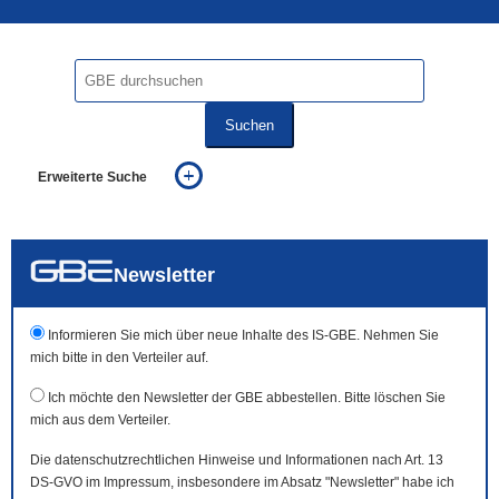
Suchen
Erweiterte Suche
... alle Worte
... eines der Worte
... genau diesen Ausdruck
auch in allen Texten suchen (Volltextsuche)
Newsletter
auch Synonyme einbeziehen
auch ähnlich geschriebenes einbeziehen
Informieren Sie mich über neue Inhalte des IS-GBE. Nehmen Sie
mich bitte in den Verteiler auf.
Ich möchte den Newsletter der GBE abbestellen. Bitte löschen Sie
mich aus dem Verteiler.
Die datenschutzrechtlichen Hinweise und Informationen nach Art. 13
DS-GVO im Impressum, insbesondere im Absatz "Newsletter" habe ich