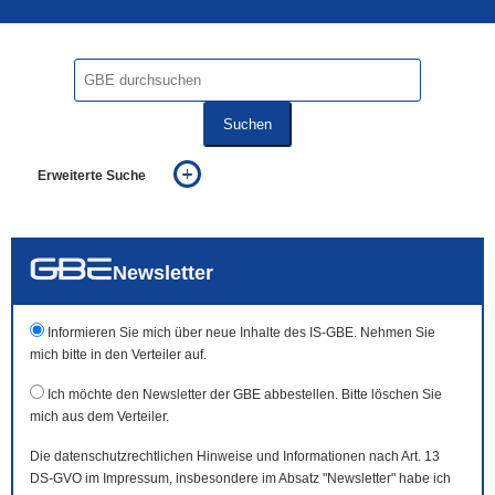
Suchen
Erweiterte Suche
... alle Worte
... eines der Worte
... genau diesen Ausdruck
auch in allen Texten suchen (Volltextsuche)
Newsletter
auch Synonyme einbeziehen
auch ähnlich geschriebenes einbeziehen
Informieren Sie mich über neue Inhalte des IS-GBE. Nehmen Sie
mich bitte in den Verteiler auf.
Ich möchte den Newsletter der GBE abbestellen. Bitte löschen Sie
mich aus dem Verteiler.
Die datenschutzrechtlichen Hinweise und Informationen nach Art. 13
DS-GVO im Impressum, insbesondere im Absatz "Newsletter" habe ich