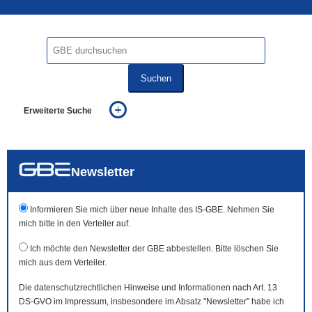
Suchen
Erweiterte Suche
... alle Worte
... eines der Worte
... genau diesen Ausdruck
auch in allen Texten suchen (Volltextsuche)
Newsletter
auch Synonyme einbeziehen
auch ähnlich geschriebenes einbeziehen
Informieren Sie mich über neue Inhalte des IS-GBE. Nehmen Sie
mich bitte in den Verteiler auf.
Ich möchte den Newsletter der GBE abbestellen. Bitte löschen Sie
mich aus dem Verteiler.
Die datenschutzrechtlichen Hinweise und Informationen nach Art. 13
DS-GVO im Impressum, insbesondere im Absatz "Newsletter" habe ich