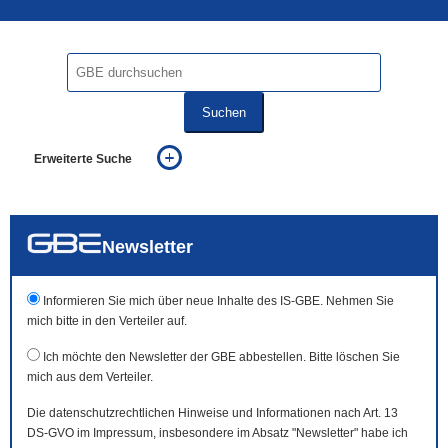
Suchen
Erweiterte Suche
... alle Worte
... eines der Worte
... genau diesen Ausdruck
auch in allen Texten suchen (Volltextsuche)
Newsletter
auch Synonyme einbeziehen
auch ähnlich geschriebenes einbeziehen
Informieren Sie mich über neue Inhalte des IS-GBE. Nehmen Sie
mich bitte in den Verteiler auf.
Ich möchte den Newsletter der GBE abbestellen. Bitte löschen Sie
mich aus dem Verteiler.
Die datenschutzrechtlichen Hinweise und Informationen nach Art. 13
DS-GVO im Impressum, insbesondere im Absatz "Newsletter" habe ich