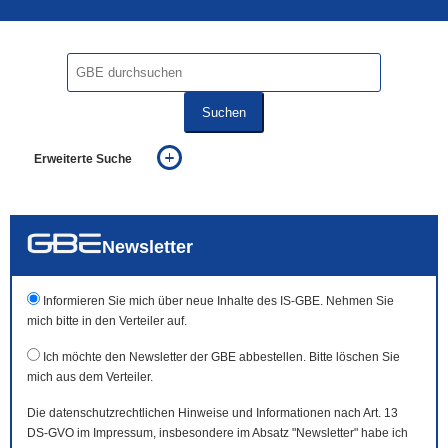
Suchen
Erweiterte Suche
... alle Worte
... eines der Worte
... genau diesen Ausdruck
auch in allen Texten suchen (Volltextsuche)
Newsletter
auch Synonyme einbeziehen
auch ähnlich geschriebenes einbeziehen
Informieren Sie mich über neue Inhalte des IS-GBE. Nehmen Sie
mich bitte in den Verteiler auf.
Ich möchte den Newsletter der GBE abbestellen. Bitte löschen Sie
mich aus dem Verteiler.
Die datenschutzrechtlichen Hinweise und Informationen nach Art. 13
DS-GVO im Impressum, insbesondere im Absatz "Newsletter" habe ich