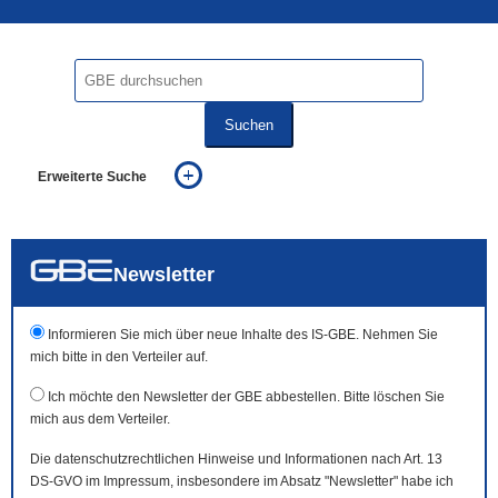
Suchen
Erweiterte Suche
... alle Worte
... eines der Worte
... genau diesen Ausdruck
auch in allen Texten suchen (Volltextsuche)
Newsletter
auch Synonyme einbeziehen
auch ähnlich geschriebenes einbeziehen
Informieren Sie mich über neue Inhalte des IS-GBE. Nehmen Sie
mich bitte in den Verteiler auf.
Ich möchte den Newsletter der GBE abbestellen. Bitte löschen Sie
mich aus dem Verteiler.
Die datenschutzrechtlichen Hinweise und Informationen nach Art. 13
DS-GVO im Impressum, insbesondere im Absatz "Newsletter" habe ich