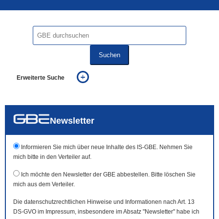
Suchen
Erweiterte Suche
... alle Worte
... eines der Worte
... genau diesen Ausdruck
auch in allen Texten suchen (Volltextsuche)
Newsletter
auch Synonyme einbeziehen
auch ähnlich geschriebenes einbeziehen
Informieren Sie mich über neue Inhalte des IS-GBE. Nehmen Sie
mich bitte in den Verteiler auf.
Ich möchte den Newsletter der GBE abbestellen. Bitte löschen Sie
mich aus dem Verteiler.
Die datenschutzrechtlichen Hinweise und Informationen nach Art. 13
DS-GVO im Impressum, insbesondere im Absatz "Newsletter" habe ich