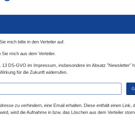
auch in allen Texten suchen (Volltextsuche)
e
auch Synonyme einbeziehen
 Ausdruck
auch ähnlich geschriebenes einbeziehen
 mich bitte in den Verteiler auf.
 Sie mich aus dem Verteiler.
t. 13 DS-GVO im Impressum, insbesondere im Absatz "Newsletter" ha
Wirkung für die Zukunft widerrufen.
dresse zu verhindern, eine Email erhalten. Diese enthält einen Link,
 wird, wird die Aufnahme in bzw. das Löschen aus dem Verteiler storni