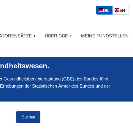
S
D
E
DE
EN
p
E
N
r
U
G
a
T
L
c
KATORENSÄTZE
+
ÜBER GBE
+
MEINE FUNDSTELLEN
S
I
h
C
S
a
H
C
u
H
s
ndheitswesen.
w
a
 der Gesundheitsberichterstattung (GBE) des Bundes führt
h
l
 Erhebungen der Statistischen Ämter des Bundes und der
Suchen