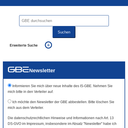
Suchen
Erweiterte Suche
... alle Worte
... eines der Worte
... genau diesen Ausdruck
auch in allen Texten suchen (Volltextsuche)
Newsletter
auch Synonyme einbeziehen
auch ähnlich geschriebenes einbeziehen
Informieren Sie mich über neue Inhalte des IS-GBE. Nehmen Sie
mich bitte in den Verteiler auf.
Ich möchte den Newsletter der GBE abbestellen. Bitte löschen Sie
mich aus dem Verteiler.
Die datenschutzrechtlichen Hinweise und Informationen nach Art. 13
DS-GVO im Impressum, insbesondere im Absatz "Newsletter" habe ich