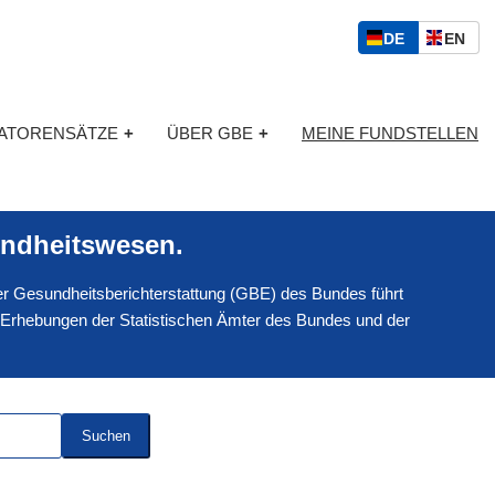
S
D
E
DE
EN
p
E
N
r
U
G
a
T
L
c
KATORENSÄTZE
+
ÜBER GBE
+
MEINE FUNDSTELLEN
S
I
h
C
S
a
H
C
u
H
s
ndheitswesen.
w
a
 der Gesundheitsberichterstattung (GBE) des Bundes führt
h
l
 Erhebungen der Statistischen Ämter des Bundes und der
Suchen