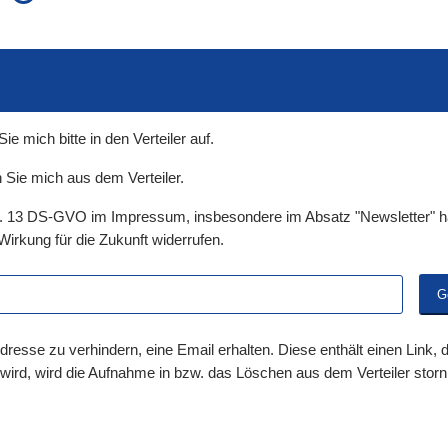
auch in allen Texten suchen (Volltextsuche)
e
auch Synonyme einbeziehen
 Ausdruck
auch ähnlich geschriebenes einbeziehen
 mich bitte in den Verteiler auf.
 Sie mich aus dem Verteiler.
t. 13 DS-GVO im Impressum, insbesondere im Absatz "Newsletter" ha
Wirkung für die Zukunft widerrufen.
dresse zu verhindern, eine Email erhalten. Diese enthält einen Link,
 wird, wird die Aufnahme in bzw. das Löschen aus dem Verteiler storni