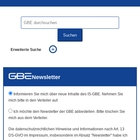
Suchen
Erweiterte Suche
... alle Worte
... eines der Worte
... genau diesen Ausdruck
auch in allen Texten suchen (Volltextsuche)
Newsletter
auch Synonyme einbeziehen
auch ähnlich geschriebenes einbeziehen
Informieren Sie mich über neue Inhalte des IS-GBE. Nehmen Sie
mich bitte in den Verteiler auf.
Ich möchte den Newsletter der GBE abbestellen. Bitte löschen Sie
mich aus dem Verteiler.
Die datenschutzrechtlichen Hinweise und Informationen nach Art. 13
DS-GVO im Impressum, insbesondere im Absatz "Newsletter" habe ich