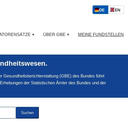
S
D
E
DE
EN
p
E
N
r
U
G
a
T
L
c
KATORENSÄTZE
+
ÜBER GBE
+
MEINE FUNDSTELLEN
S
I
h
C
S
a
H
C
u
H
s
ndheitswesen.
w
a
 der Gesundheitsberichterstattung (GBE) des Bundes führt
h
l
 Erhebungen der Statistischen Ämter des Bundes und der
Suchen