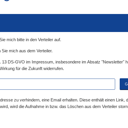
auch in allen Texten suchen (Volltextsuche)
e
auch Synonyme einbeziehen
 Ausdruck
auch ähnlich geschriebenes einbeziehen
 mich bitte in den Verteiler auf.
 Sie mich aus dem Verteiler.
t. 13 DS-GVO im Impressum, insbesondere im Absatz "Newsletter" ha
Wirkung für die Zukunft widerrufen.
dresse zu verhindern, eine Email erhalten. Diese enthält einen Link,
 wird, wird die Aufnahme in bzw. das Löschen aus dem Verteiler storni