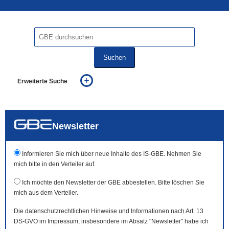
Suchen
Erweiterte Suche
... alle Worte
... eines der Worte
... genau diesen Ausdruck
auch in allen Texten suchen (Volltextsuche)
Newsletter
auch Synonyme einbeziehen
auch ähnlich geschriebenes einbeziehen
Informieren Sie mich über neue Inhalte des IS-GBE. Nehmen Sie
mich bitte in den Verteiler auf.
Ich möchte den Newsletter der GBE abbestellen. Bitte löschen Sie
mich aus dem Verteiler.
Die datenschutzrechtlichen Hinweise und Informationen nach Art. 13
DS-GVO im Impressum, insbesondere im Absatz "Newsletter" habe ich