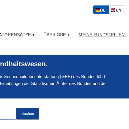
S
D
E
DE
EN
p
E
N
r
U
G
a
T
L
c
KATORENSÄTZE
+
ÜBER GBE
+
MEINE FUNDSTELLEN
S
I
h
C
S
a
H
C
u
H
s
ndheitswesen.
w
a
 der Gesundheitsberichterstattung (GBE) des Bundes führt
h
l
 Erhebungen der Statistischen Ämter des Bundes und der
Suchen