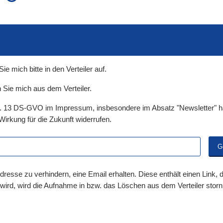
auch in allen Texten suchen (Volltextsuche)
e
auch Synonyme einbeziehen
 Ausdruck
auch ähnlich geschriebenes einbeziehen
 mich bitte in den Verteiler auf.
 Sie mich aus dem Verteiler.
t. 13 DS-GVO im Impressum, insbesondere im Absatz "Newsletter" ha
Wirkung für die Zukunft widerrufen.
dresse zu verhindern, eine Email erhalten. Diese enthält einen Link,
 wird, wird die Aufnahme in bzw. das Löschen aus dem Verteiler storni