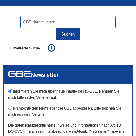
Suchen
Erweiterte Suche
... alle Worte
... eines der Worte
... genau diesen Ausdruck
auch in allen Texten suchen (Volltextsuche)
Newsletter
auch Synonyme einbeziehen
auch ähnlich geschriebenes einbeziehen
Informieren Sie mich über neue Inhalte des IS-GBE. Nehmen Sie
mich bitte in den Verteiler auf.
Ich möchte den Newsletter der GBE abbestellen. Bitte löschen Sie
mich aus dem Verteiler.
Die datenschutzrechtlichen Hinweise und Informationen nach Art. 13
DS-GVO im Impressum, insbesondere im Absatz "Newsletter" habe ich