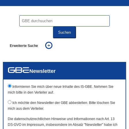
Suchen
Erweiterte Suche
... alle Worte
... eines der Worte
... genau diesen Ausdruck
auch in allen Texten suchen (Volltextsuche)
Newsletter
auch Synonyme einbeziehen
auch ähnlich geschriebenes einbeziehen
Informieren Sie mich über neue Inhalte des IS-GBE. Nehmen Sie
mich bitte in den Verteiler auf.
Ich möchte den Newsletter der GBE abbestellen. Bitte löschen Sie
mich aus dem Verteiler.
Die datenschutzrechtlichen Hinweise und Informationen nach Art. 13
DS-GVO im Impressum, insbesondere im Absatz "Newsletter" habe ich