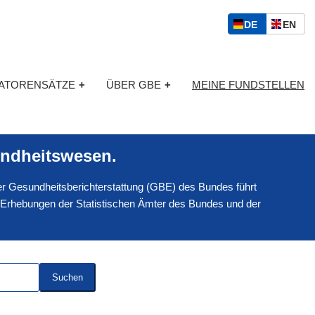
S
D
E
DE
EN
p
E
N
r
U
G
a
T
L
c
KATORENSÄTZE
+
ÜBER GBE
+
MEINE FUNDSTELLEN
S
I
h
C
S
a
H
C
u
H
s
ndheitswesen.
w
a
 der Gesundheitsberichterstattung (GBE) des Bundes führt
h
l
 Erhebungen der Statistischen Ämter des Bundes und der
Suchen