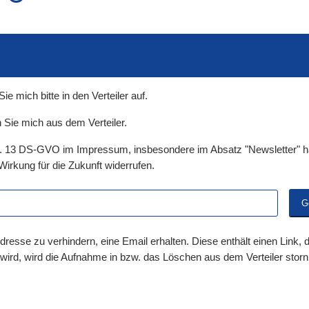
auch in allen Texten suchen (Volltextsuche)
e
auch Synonyme einbeziehen
 Ausdruck
auch ähnlich geschriebenes einbeziehen
 mich bitte in den Verteiler auf.
 Sie mich aus dem Verteiler.
t. 13 DS-GVO im Impressum, insbesondere im Absatz "Newsletter" ha
Wirkung für die Zukunft widerrufen.
dresse zu verhindern, eine Email erhalten. Diese enthält einen Link,
 wird, wird die Aufnahme in bzw. das Löschen aus dem Verteiler storni