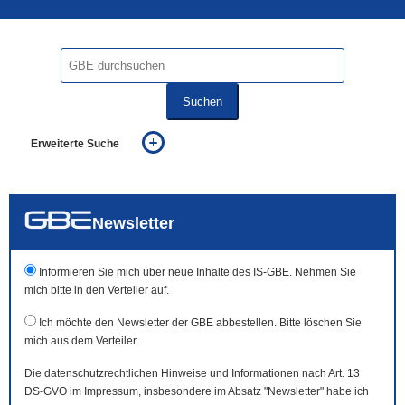
Suchen
Erweiterte Suche
... alle Worte
... eines der Worte
... genau diesen Ausdruck
auch in allen Texten suchen (Volltextsuche)
Newsletter
auch Synonyme einbeziehen
auch ähnlich geschriebenes einbeziehen
Informieren Sie mich über neue Inhalte des IS-GBE. Nehmen Sie
mich bitte in den Verteiler auf.
Ich möchte den Newsletter der GBE abbestellen. Bitte löschen Sie
mich aus dem Verteiler.
Die datenschutzrechtlichen Hinweise und Informationen nach Art. 13
DS-GVO im Impressum, insbesondere im Absatz "Newsletter" habe ich