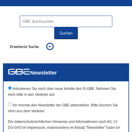
Suchen
Erweiterte Suche
... alle Worte
... eines der Worte
... genau diesen Ausdruck
auch in allen Texten suchen (Volltextsuche)
Newsletter
auch Synonyme einbeziehen
auch ähnlich geschriebenes einbeziehen
Informieren Sie mich über neue Inhalte des IS-GBE. Nehmen Sie
mich bitte in den Verteiler auf.
Ich möchte den Newsletter der GBE abbestellen. Bitte löschen Sie
mich aus dem Verteiler.
Die datenschutzrechtlichen Hinweise und Informationen nach Art. 13
DS-GVO im Impressum, insbesondere im Absatz "Newsletter" habe ich