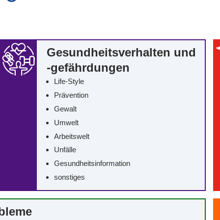
auch in allen Texten suchen (Volltextsuche)
e
auch Synonyme einbeziehen
 Ausdruck
auch ähnlich geschriebenes einbeziehen
Gesundheitsverhalten und
-gefährdungen
Life-Style
Prävention
Gewalt
Umwelt
Arbeitswelt
Unfälle
Gesundheitsinformation
sonstiges
obleme