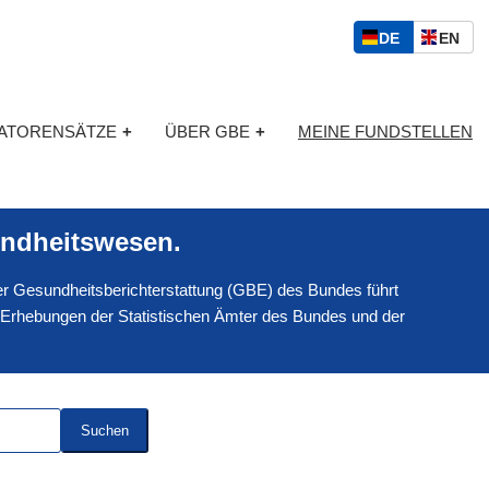
S
D
E
DE
EN
p
E
N
r
U
G
a
T
L
c
KATORENSÄTZE
+
ÜBER GBE
+
MEINE FUNDSTELLEN
S
I
h
C
S
a
H
C
u
H
s
ndheitswesen.
w
a
 der Gesundheitsberichterstattung (GBE) des Bundes führt
h
l
 Erhebungen der Statistischen Ämter des Bundes und der
Suchen