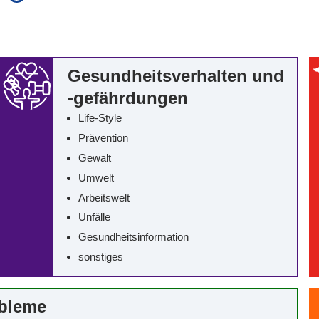
auch in allen Texten suchen (Volltextsuche)
e
auch Synonyme einbeziehen
 Ausdruck
auch ähnlich geschriebenes einbeziehen
Gesundheitsverhalten und
-gefährdungen
Life-Style
Prävention
Gewalt
Umwelt
Arbeitswelt
Unfälle
Gesundheitsinformation
sonstiges
obleme