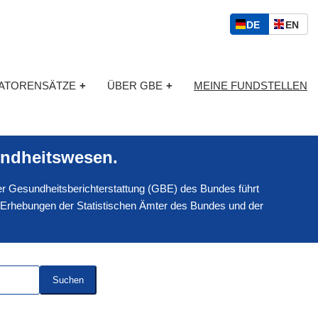
S
D
E
DE
EN
p
E
N
r
U
G
a
T
L
c
KATORENSÄTZE
+
ÜBER GBE
+
MEINE FUNDSTELLEN
S
I
h
C
S
a
H
C
u
H
s
ndheitswesen.
w
a
 der Gesundheitsberichterstattung (GBE) des Bundes führt
h
l
 Erhebungen der Statistischen Ämter des Bundes und der
Suchen