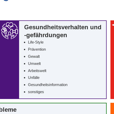
auch in allen Texten suchen (Volltextsuche)
e
auch Synonyme einbeziehen
 Ausdruck
auch ähnlich geschriebenes einbeziehen
Gesundheitsverhalten und
-gefährdungen
Life-Style
Prävention
Gewalt
Umwelt
Arbeitswelt
Unfälle
Gesundheitsinformation
sonstiges
obleme