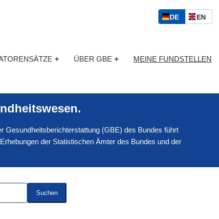
S
D
E
DE
EN
p
E
N
r
U
G
a
T
L
c
KATORENSÄTZE
+
ÜBER GBE
+
MEINE FUNDSTELLEN
S
I
h
C
S
a
H
C
u
H
s
ndheitswesen.
w
a
 der Gesundheitsberichterstattung (GBE) des Bundes führt
h
l
 Erhebungen der Statistischen Ämter des Bundes und der
Suchen